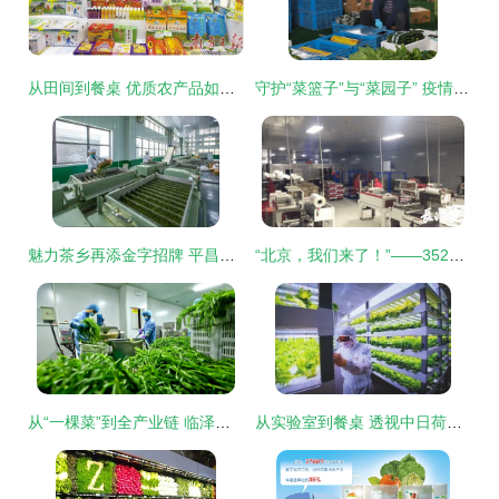
从田间到餐桌 优质农产品如何成就百姓的“天堂美食”
守护“菜篮子”与“菜园子” 疫情期间农产品稳产保供的实践与探索
魅力茶乡再添金字招牌 平昌青芽茶荣膺国家地理标志证明商标
“北京，我们来了！”——352吨湖北农产品千里驰援记
从“一棵菜”到全产业链 临泽县蔬菜产业的蝶变之路
从实验室到餐桌 透视中日荷植物工厂的演进与未来