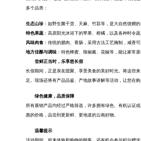
多个品类：
生态山珍
：如野生菌干货、天麻、竹荪等，是大自然馈赠的
特色果蔬
：高原阳光沐浴下的苹果、柑橘，以及各种时令蔬
风味肉食
：传统的腊肉、香肠，采用古法工艺腌制，咸香可
地方佳酿与调味
：特色蜂蜜、辣椒酱、花椒等，能让家常菜
尝鲜正当时，乐享悠长假
长假期间，正是亲友团聚、享受美食的美好时光。将这些来
足。现场还将有产品品鉴、产地故事讲解等活动，让您在购
绿色健康，品质保障
所有展销产品均经过严格筛选，许多拥有绿色、有机认证或
惠的价格，品尝到更新鲜、更地道的云南好物。
温馨提示
活动期间，前来体验和购物的顾客，还有机会参与积分赠送