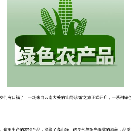
友们有口福了！一场来自云南大关的‘山野珍馐’之旅正式开启，一系列绿
。这里出产的农特产品，凝聚了高山净土的灵气与阳光雨露的滋养，品质